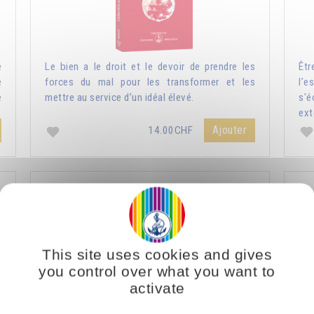
e
Le bien a le droit et le devoir de prendre les
Êtr
e
forces du mal pour les transformer et les
l’e
e
mettre au service d’un idéal élevé.
s'
ext
Ajouter
14.00CHF
Nature humaine et nature divine
L
This site uses cookies and gives
you control over what you want to
activate