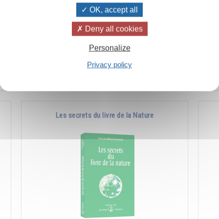
OK, accept all
à
Comment favoriser les manifestations de la
Co
Deny all cookies
e
nature supérieure en soi et chez les autres.
l'a
Personalize
pla
Privacy policy
Ajouter
14.00CHF
Les secrets du livre de la Nature