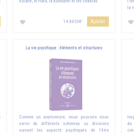
s
solaire, le Hara, la Kundalini et les chakras.
l’i
la 
Ajouter
14.00CHF
La vie psychique : éléments et structures
e
Comme un anatomiste, nous pouvons nous
Ins
s
servir de différents schémas ou divisions
du 
n
suivant les aspects psychiques de l'être
cré