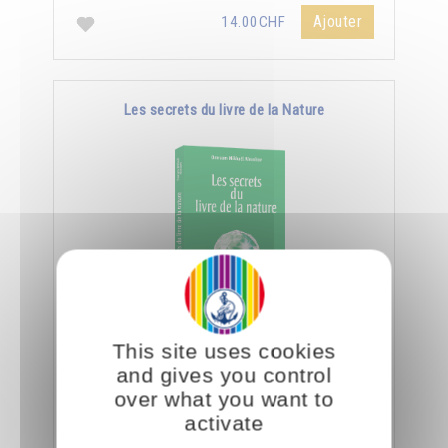
Ajouter
14.00CHF
Les secrets du livre de la Nature
En spiritualité, lire c'est être capable de
This site uses cookies
déchiffrer le côté subtil et caché des objets et
and gives you control
des créatures.
over what you want to
activate
Ajouter
14.00CHF