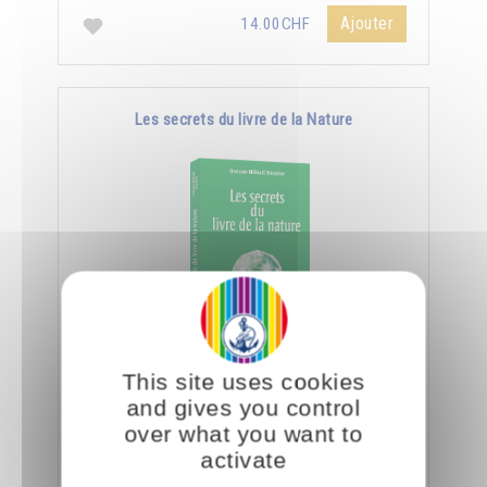
Ajouter
14.00CHF
Les secrets du livre de la Nature
En spiritualité, lire c'est être capable de
This site uses cookies
déchiffrer le côté subtil et caché des objets et
and gives you control
des créatures.
over what you want to
activate
Ajouter
14.00CHF