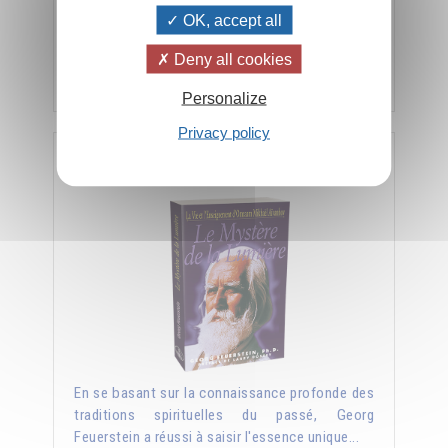
et il a besoin que ses disciples deviennent
OK, accept all
aussi des livres vivants. »
Deny all cookies
Ajouter
26.00CHF
Personalize
Privacy policy
Le Mystère de la Lumière par Georg Feuerstein
En se basant sur la connaissance profonde des
traditions spirituelles du passé, Georg
Feuerstein a réussi à saisir l'essence unique...