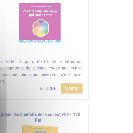
r rester toujours maître de la situation,
s disposons de quelque chose que rien ni
sonne ne peut nous enlever : c’est notre
rit.
Ajouter
6.00CHF
 prière, les bienfaits de la collectivité - DVD
Pal