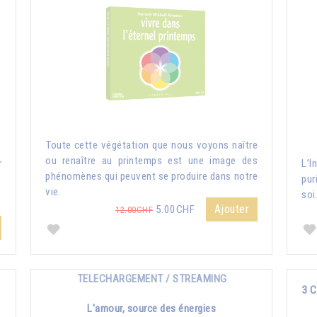
Toute cette végétation que nous voyons naître
ou renaître au printemps est une image des
r
L’I
phénomènes qui peuvent se produire dans notre
e
pur
vie.
soi
Ajouter
5.00CHF
12.00CHF
TELECHARGEMENT / STREAMING
3 C
L'amour, source des énergies