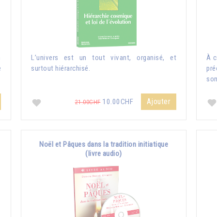
n
L’univers est un tout vivant, organisé, et
À c
e
surtout hiérarchisé.
pré
son
Ajouter
10.00CHF
21.00CHF
Noël et Pâques dans la tradition initiatique
(livre audio)