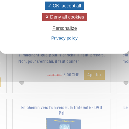
OK, accept all
Deny all cookies
Personalize
Privacy policy
Combien les humains se trompent quand ils
Le 
s’imaginent que pour s’enrichir il faut prendre.
car
n
Non, pour s’enrichir, il faut donner.
mon
e
Ajouter
5.00CHF
12.00CHF
En chemin vers l'universel, la fraternité - DVD
Le 
Pal