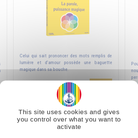
Celui qui sait prononcer des mots remplis de
lumière et d'amour possède une baguette
s
Pou
magique dans sa bouche.
n
nou
per
Ajouter
5.00CHF
esp
12.00CHF
This site uses cookies and gives
you control over what you want to
Vous voulez vous enrichir ? Donnez !
La
activate