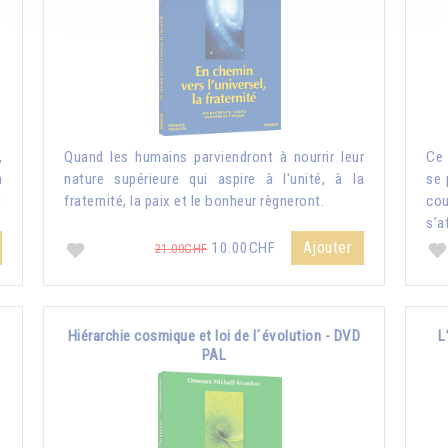
,
Quand les humains parviendront à nourrir leur
Ce 
a
nature supérieure qui aspire à l'unité, à la
se 
t
fraternité, la paix et le bonheur règneront.
co
s’a
Ajouter
10.00CHF
21.00CHF
i
Hiérarchie cosmique et loi de l´évolution - DVD
L
PAL