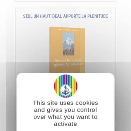
SEUL UN HAUT IDEAL APPORTE LA PLENITUDE
Trouver le bonheur en recherchant la perfection,
l’immensité, l’éternité et obtenir la
connaissance, la richesse, la puissance et
This site uses cookies
l’amour.
and gives you control
Ajouter
10.00CHF
21.00CHF
over what you want to
activate