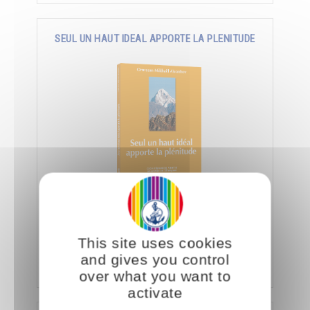
SEUL UN HAUT IDEAL APPORTE LA PLENITUDE
Trouver le bonheur en recherchant la perfection,
l’immensité, l’éternité et obtenir la
connaissance, la richesse, la puissance et
This site uses cookies
l’amour.
and gives you control
Ajouter
10.00CHF
21.00CHF
over what you want to
activate