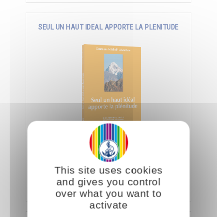
SEUL UN HAUT IDEAL APPORTE LA PLENITUDE
Trouver le bonheur en recherchant la perfection,
l’immensité, l’éternité et obtenir la
connaissance, la richesse, la puissance et
This site uses cookies
l’amour.
and gives you control
Ajouter
10.00CHF
21.00CHF
over what you want to
activate