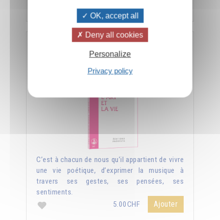
Ajouter
5.00CHF
OK, accept all
Deny all cookies
L'art et la vie
Personalize
Privacy policy
C’est à chacun de nous qu’il appartient de vivre
une vie poétique, d’exprimer la musique à
travers ses gestes, ses pensées, ses
sentiments.
Ajouter
5.00CHF