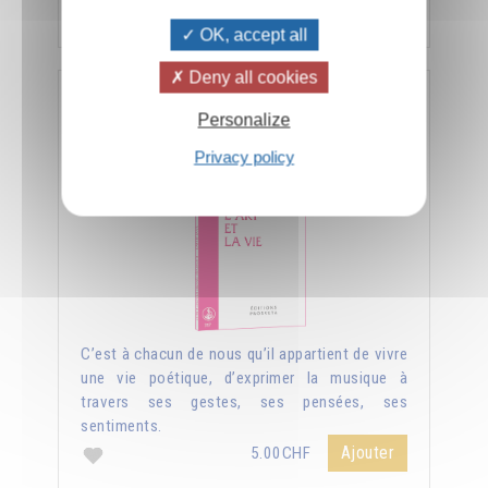
Ajouter
5.00CHF
OK, accept all
Deny all cookies
L'art et la vie
Personalize
Privacy policy
C’est à chacun de nous qu’il appartient de vivre
une vie poétique, d’exprimer la musique à
travers ses gestes, ses pensées, ses
sentiments.
Ajouter
5.00CHF