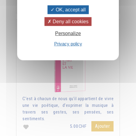
Ajouter
5.00CHF
OK, accept all
Deny all cookies
L'art et la vie
Personalize
Privacy policy
C’est à chacun de nous qu’il appartient de vivre
une vie poétique, d’exprimer la musique à
travers ses gestes, ses pensées, ses
sentiments.
Ajouter
5.00CHF