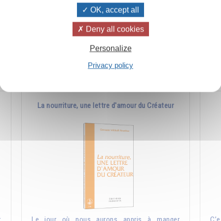
OK, accept all
s
Jésus a mis dans "Le Notre Père" une science
Cel
n
très ancienne qui existait déjà bien avant lui et
et 
Deny all cookies
qu'il avait reçue de la tradition.
les
Personalize
Ajouter
5.00CHF
Privacy policy
La nourriture, une lettre d'amour du Créateur
r
Le jour où nous aurons appris à manger
C’e