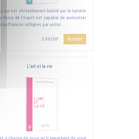
ui qui est véritablement habité par la lumière
la force de l’esprit est capable de surmonter
 souffrances infligées par autrui.
Ajouter
5.00CHF
L'art et la vie
st à chacun de nous qu’il appartient de vivre