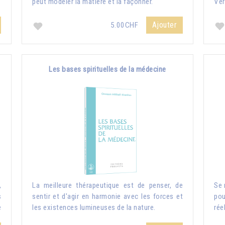
peut modeler la matière et la façonner.
Ver
Ajouter
5.00CHF
Les bases spirituelles de la médecine
,
La meilleure thérapeutique est de penser, de
Se 
s
sentir et d'agir en harmonie avec les forces et
pou
e
les existences lumineuses de la nature.
rée