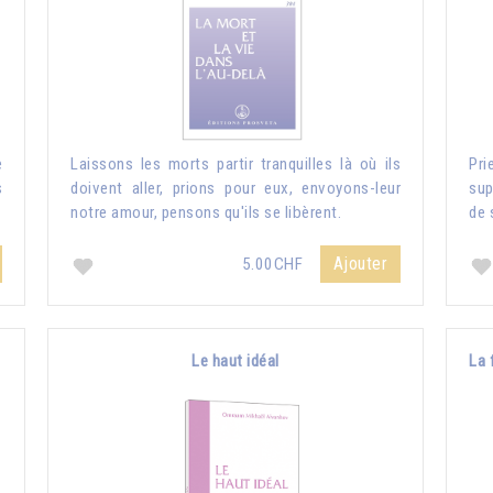
e
Laissons les morts partir tranquilles là où ils
Pri
s
doivent aller, prions pour eux, envoyons-leur
sup
notre amour, pensons qu'ils se libèrent.
de 
Ajouter
5.00CHF
Le haut idéal
La 