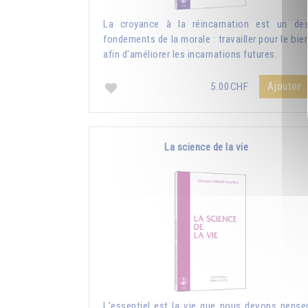
La croyance à la réincarnation est un de
fondements de la morale : travailler pour le bie
afin d'améliorer les incarnations futures.
Ajouter
5.00CHF
La science de la vie
L'essentiel est la vie que nous devons pense