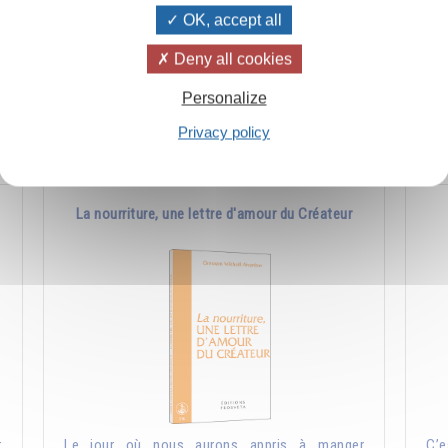
OK, accept all
s
Jésus a mis dans "Le Notre Père" une science
Cel
n
très ancienne qui existait déjà bien avant lui et
et 
Deny all cookies
qu'il avait reçue de la tradition.
les
Personalize
Ajouter
5.00CHF
Privacy policy
La nourriture, une lettre d'amour du Créateur
r
Le jour où nous aurons appris à manger
C’e