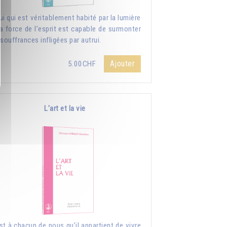
ui qui est véritablement habité par la lumière
la force de l’esprit est capable de surmonter
 souffrances infligées par autrui.
Ajouter
5.00CHF
L'art et la vie
st à chacun de nous qu’il appartient de vivre