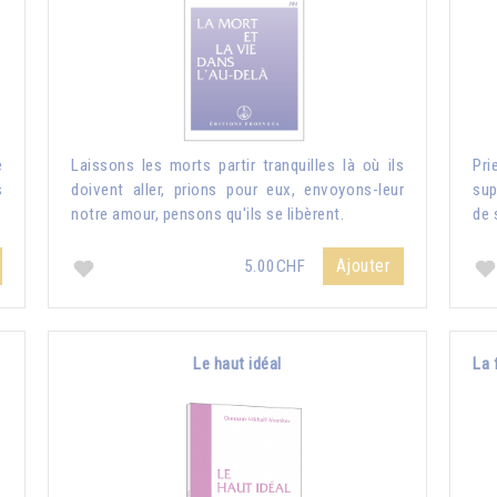
e
Laissons les morts partir tranquilles là où ils
Pri
s
doivent aller, prions pour eux, envoyons-leur
sup
notre amour, pensons qu'ils se libèrent.
de 
Ajouter
5.00CHF
Le haut idéal
La 