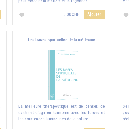
peut modeler la matière et la façonner.
Ver
Ajouter
5.00CHF
Les bases spirituelles de la médecine
,
La meilleure thérapeutique est de penser, de
Se 
s
sentir et d'agir en harmonie avec les forces et
pou
e
les existences lumineuses de la nature.
rée