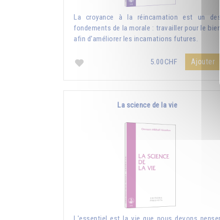
La croyance à la réincarnation est un de
fondements de la morale : travailler pour le bie
afin d'améliorer les incarnations futures.
Ajouter
5.00CHF
La science de la vie
L'essentiel est la vie que nous devons pense