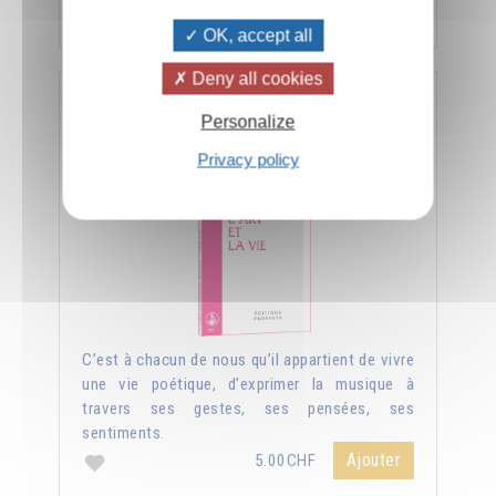
Ajouter
5.00CHF
OK, accept all
Deny all cookies
L'art et la vie
Personalize
Privacy policy
C’est à chacun de nous qu’il appartient de vivre
une vie poétique, d’exprimer la musique à
travers ses gestes, ses pensées, ses
sentiments.
Ajouter
5.00CHF