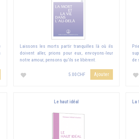
e
Laissons les morts partir tranquilles là où ils
Pri
s
doivent aller, prions pour eux, envoyons-leur
sup
notre amour, pensons qu'ils se libèrent.
de 
Ajouter
5.00CHF
Le haut idéal
La 