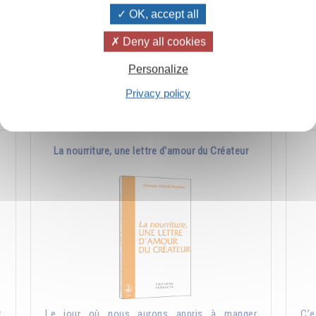
OK, accept all
s
Jésus a mis dans "Le Notre Père" une science
Cel
n
très ancienne qui existait déjà bien avant lui et
et 
Deny all cookies
qu'il avait reçue de la tradition.
les
Personalize
Ajouter
5.00CHF
Privacy policy
La nourriture, une lettre d'amour du Créateur
r
Le jour où nous aurons appris à manger
C’e