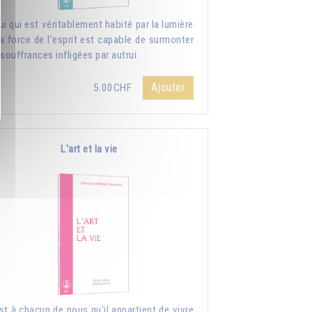
ui qui est véritablement habité par la lumière
la force de l’esprit est capable de surmonter
 souffrances infligées par autrui.
Ajouter
5.00CHF
L'art et la vie
st à chacun de nous qu’il appartient de vivre