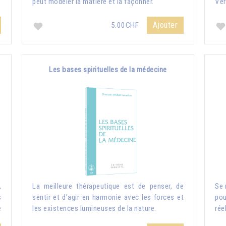
peut modeler la matière et la façonner.
Ver
Ajouter
5.00CHF
Les bases spirituelles de la médecine
,
La meilleure thérapeutique est de penser, de
Se 
s
sentir et d'agir en harmonie avec les forces et
pou
e
les existences lumineuses de la nature.
rée