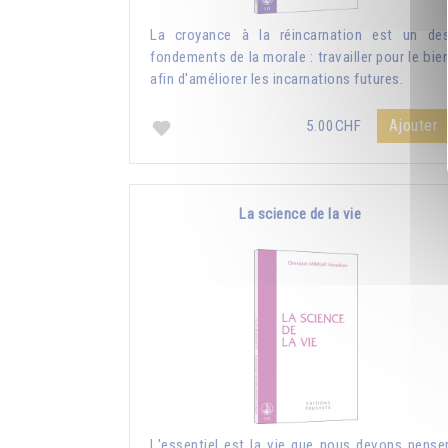
La croyance à la réincarnation est un de
fondements de la morale : travailler pour le bie
afin d'améliorer les incarnations futures.
Ajouter
5.00CHF
La science de la vie
L'essentiel est la vie que nous devons pense