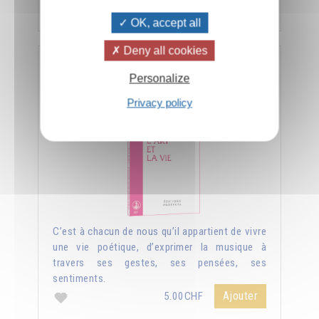
Ajouter
5.00CHF
OK, accept all
Deny all cookies
L'art et la vie
Personalize
Privacy policy
C’est à chacun de nous qu’il appartient de vivre
une vie poétique, d’exprimer la musique à
travers ses gestes, ses pensées, ses
sentiments.
Ajouter
5.00CHF