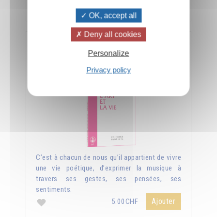
Ajouter
5.00CHF
OK, accept all
Deny all cookies
L'art et la vie
Personalize
Privacy policy
C’est à chacun de nous qu’il appartient de vivre
une vie poétique, d’exprimer la musique à
travers ses gestes, ses pensées, ses
sentiments.
Ajouter
5.00CHF