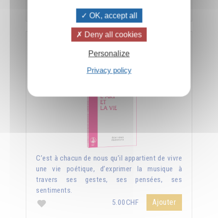
Ajouter
5.00CHF
OK, accept all
Deny all cookies
L'art et la vie
Personalize
Privacy policy
C’est à chacun de nous qu’il appartient de vivre
une vie poétique, d’exprimer la musique à
travers ses gestes, ses pensées, ses
sentiments.
Ajouter
5.00CHF