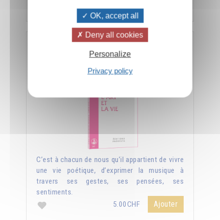
Ajouter
5.00CHF
OK, accept all
Deny all cookies
L'art et la vie
Personalize
Privacy policy
C’est à chacun de nous qu’il appartient de vivre
une vie poétique, d’exprimer la musique à
travers ses gestes, ses pensées, ses
sentiments.
Ajouter
5.00CHF