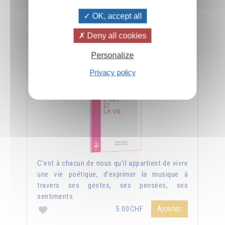
Ajouter
5.00CHF
OK, accept all
Deny all cookies
L'art et la vie
Personalize
Privacy policy
C’est à chacun de nous qu’il appartient de vivre
une vie poétique, d’exprimer la musique à
travers ses gestes, ses pensées, ses
sentiments.
Ajouter
5.00CHF