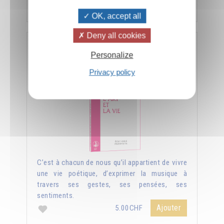
Ajouter
5.00CHF
OK, accept all
Deny all cookies
L'art et la vie
Personalize
Privacy policy
C’est à chacun de nous qu’il appartient de vivre
une vie poétique, d’exprimer la musique à
travers ses gestes, ses pensées, ses
sentiments.
Ajouter
5.00CHF