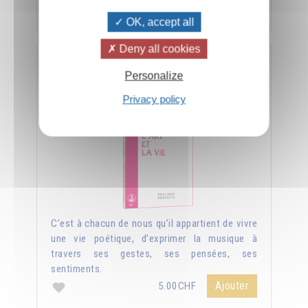
Ajouter
5.00CHF
OK, accept all
Deny all cookies
L'art et la vie
Personalize
Privacy policy
C’est à chacun de nous qu’il appartient de vivre
une vie poétique, d’exprimer la musique à
travers ses gestes, ses pensées, ses
sentiments.
Ajouter
5.00CHF