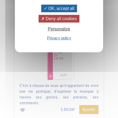
Ajouter
5.00CHF
OK, accept all
Deny all cookies
L'art et la vie
Personalize
Privacy policy
C’est à chacun de nous qu’il appartient de vivre
une vie poétique, d’exprimer la musique à
travers ses gestes, ses pensées, ses
sentiments.
Ajouter
5.00CHF