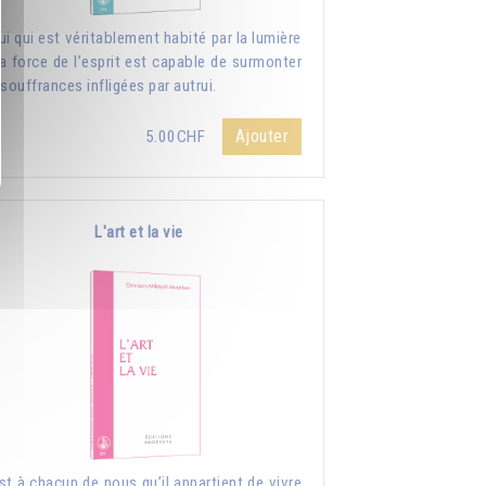
ui qui est véritablement habité par la lumière
la force de l’esprit est capable de surmonter
 souffrances infligées par autrui.
Ajouter
5.00CHF
L'art et la vie
st à chacun de nous qu’il appartient de vivre