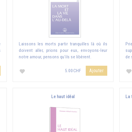
e
Laissons les morts partir tranquilles là où ils
Pri
s
doivent aller, prions pour eux, envoyons-leur
sup
notre amour, pensons qu'ils se libèrent.
de 
Ajouter
5.00CHF
Le haut idéal
La 