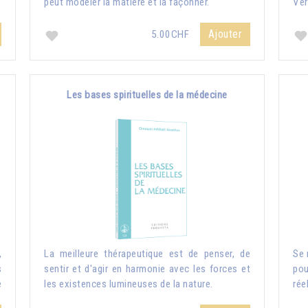
peut modeler la matière et la façonner.
Ver
Ajouter
5.00CHF
Les bases spirituelles de la médecine
,
La meilleure thérapeutique est de penser, de
Se 
s
sentir et d'agir en harmonie avec les forces et
pou
e
les existences lumineuses de la nature.
rée