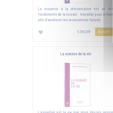
La croyance à la réincarnation est un de
fondements de la morale : travailler pour le bie
afin d'améliorer les incarnations futures.
Ajouter
5.00CHF
La science de la vie
L'essentiel est la vie que nous devons pense