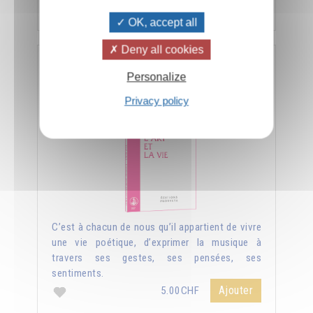
Ajouter
5.00CHF
OK, accept all
Deny all cookies
L'art et la vie
Personalize
Privacy policy
C’est à chacun de nous qu’il appartient de vivre
une vie poétique, d’exprimer la musique à
travers ses gestes, ses pensées, ses
sentiments.
Ajouter
5.00CHF