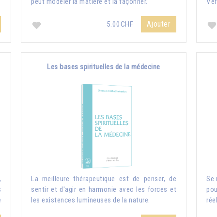
peut modeler la matière et la façonner.
Ver
Ajouter
5.00CHF
Les bases spirituelles de la médecine
,
La meilleure thérapeutique est de penser, de
Se 
s
sentir et d'agir en harmonie avec les forces et
pou
e
les existences lumineuses de la nature.
rée