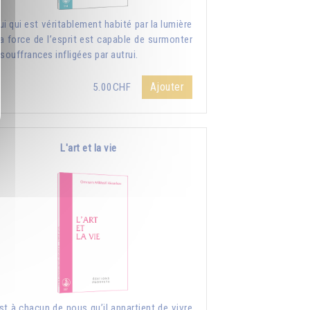
ui qui est véritablement habité par la lumière
la force de l’esprit est capable de surmonter
 souffrances infligées par autrui.
Ajouter
5.00CHF
L'art et la vie
st à chacun de nous qu’il appartient de vivre