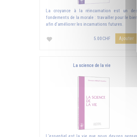
La croyance à la réincarnation est un de
fondements de la morale : travailler pour le bie
afin d'améliorer les incarnations futures.
Ajouter
5.00CHF
La science de la vie
L'essentiel est la vie que nous devons pense