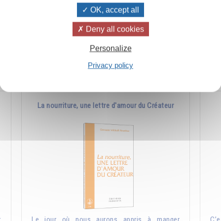
OK, accept all
s
Jésus a mis dans "Le Notre Père" une science
Cel
n
très ancienne qui existait déjà bien avant lui et
et 
Deny all cookies
qu'il avait reçue de la tradition.
les
Personalize
Ajouter
5.00CHF
Privacy policy
La nourriture, une lettre d'amour du Créateur
r
Le jour où nous aurons appris à manger
C’e