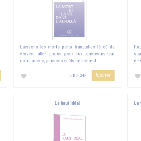
e
Laissons les morts partir tranquilles là où ils
Pri
s
doivent aller, prions pour eux, envoyons-leur
sup
notre amour, pensons qu'ils se libèrent.
de 
Ajouter
5.00CHF
Le haut idéal
La 