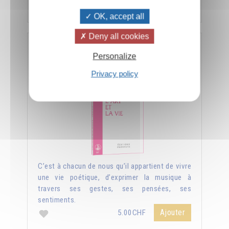
Ajouter
5.00CHF
OK, accept all
Deny all cookies
L'art et la vie
Personalize
Privacy policy
C’est à chacun de nous qu’il appartient de vivre
une vie poétique, d’exprimer la musique à
travers ses gestes, ses pensées, ses
sentiments.
Ajouter
5.00CHF