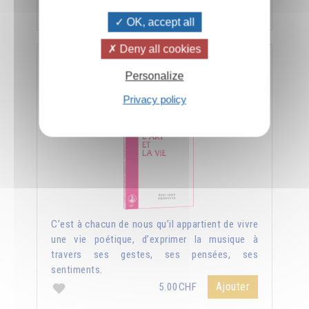
Ajouter
5.00CHF
OK, accept all
Deny all cookies
L'art et la vie
Personalize
Privacy policy
C’est à chacun de nous qu’il appartient de vivre
une vie poétique, d’exprimer la musique à
travers ses gestes, ses pensées, ses
sentiments.
Ajouter
5.00CHF