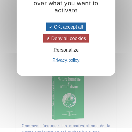
over what you want to
Cette clef repose sur la compréhension des
activate
deux natures de l'être humain : inférieure (la
personnalité) et supérieure (l'individualité).
OK, accept all
Ajouter
26.00CHF
Deny all cookies
Personalize
Nature humaine et nature divine
Privacy policy
Comment favoriser les manifestations de la