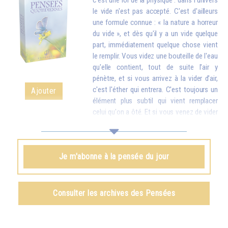
c'est une loi de la physique : dans l'univers
le vide n'est pas accepté. C'est d'ailleurs
une formule connue : « la nature a horreur
du vide », et dès qu'il y a un vide quelque
part, immédiatement quelque chose vient
le remplir. Vous videz une bouteille de l'eau
qu'elle contient, tout de suite l'air y
pénètre, et si vous arrivez à la vider d'air,
c'est l'éther qui entrera. C'est toujours un
Ajouter
élément plus subtil qui vient remplacer
celui qu'on a ôté. Et si vous venez de vider
votre réservoir en donnant votre amour et vos bons souhaits à toutes
les créatures, quelque chose d'en haut arrive tout de suite pour vous
remplir.
Je m'abonne à la pensée du jour
Omraam Mikhaël Aïvanhov
Voir le livre
Création artistique et création spirituelle
,
Consulter les archives des Pensées
chapitre VIII