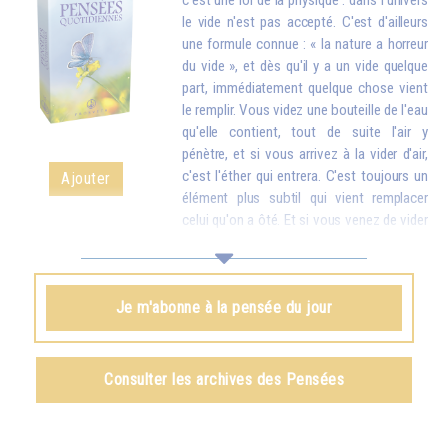
c'est une loi de la physique : dans l'univers
le vide n'est pas accepté. C'est d'ailleurs
une formule connue : « la nature a horreur
du vide », et dès qu'il y a un vide quelque
part, immédiatement quelque chose vient
le remplir. Vous videz une bouteille de l'eau
qu'elle contient, tout de suite l'air y
pénètre, et si vous arrivez à la vider d'air,
c'est l'éther qui entrera. C'est toujours un
Ajouter
élément plus subtil qui vient remplacer
celui qu'on a ôté. Et si vous venez de vider
votre réservoir en donnant votre amour et vos bons souhaits à toutes
les créatures, quelque chose d'en haut arrive tout de suite pour vous
remplir.
Je m'abonne à la pensée du jour
Omraam Mikhaël Aïvanhov
Voir le livre
Création artistique et création spirituelle
,
Consulter les archives des Pensées
chapitre VIII