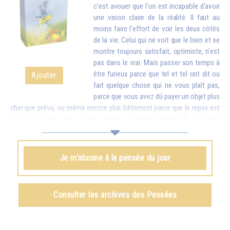
c'est avouer que l'on est incapable d'avoir
une vision claire de la réalité. Il faut au
moins faire l'effort de voir les deux côtés
de la vie. Celui qui ne voit que le bien et se
montre toujours satisfait, optimiste, n'est
pas dans le vrai. Mais passer son temps à
être furieux parce que tel et tel ont dit ou
Ajouter
fait quelque chose qui ne vous plaît pas,
parce que vous avez dû payer un objet plus
cher que prévu, ou même encore plus bêtement parce que le repas est
trop cuit, trop salé ou pas assez, et réagir devant de si petits
inconvénients comme si c'étaient des catastrophes, cela finit par vous
rendre stupide. Mettez donc en balance ces détails avec toutes les
richesses que vous apporte la vie. Quand vous vous apercevrez que,
Je m'abonne à la pensée du jour
pour de petites contrariétés, vous êtes prêt à oublier combien il y a de
choses belles et bonnes dans le monde et à troubler la vie de votre
famille et de tout votre entourage, vous aurez honte...
Consulter les archives des Pensées
Omraam Mikhaël Aïvanhov
Voir le livre
Le rire du sage
, chapitre I