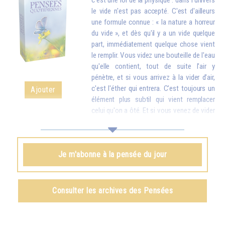
c'est une loi de la physique : dans l'univers
le vide n'est pas accepté. C'est d'ailleurs
une formule connue : « la nature a horreur
du vide », et dès qu'il y a un vide quelque
part, immédiatement quelque chose vient
le remplir. Vous videz une bouteille de l'eau
qu'elle contient, tout de suite l'air y
pénètre, et si vous arrivez à la vider d'air,
c'est l'éther qui entrera. C'est toujours un
Ajouter
élément plus subtil qui vient remplacer
celui qu'on a ôté. Et si vous venez de vider
votre réservoir en donnant votre amour et vos bons souhaits à toutes
les créatures, quelque chose d'en haut arrive tout de suite pour vous
remplir.
Je m'abonne à la pensée du jour
Omraam Mikhaël Aïvanhov
Voir le livre
Création artistique et création spirituelle
,
Consulter les archives des Pensées
chapitre VIII