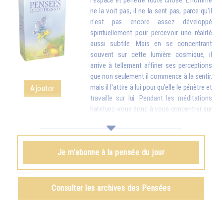
l'espace et pénètre toute chose. L'homme
ne la voit pas, il ne la sent pas, parce qu'il
n'est pas encore assez développé
spirituellement pour percevoir une réalité
aussi subtile. Mais en se concentrant
souvent sur cette lumière cosmique, il
arrive à tellement affiner ses perceptions
que non seulement il commence à la sentir,
mais il l'attire à lui pour qu'elle le pénètre et
Ajouter
travaille sur lui. Pendant les méditations
habituez-vous donc à vous concentrer sur
la lumière céleste, afin de l'attirer et de l'introduire en vous : elle
remplacera peu à peu toutes les particules usées, maladives de votre
corps par des particules nouvelles, plus pures. Et une fois que vous
Je m'abonne à la pensée du jour
aurez attiré la lumière en vous, vous devrez encore vous exercer à
envoyer cette lumière dans le monde entier pour aider tous les humains.
Omraam Mikhaël Aïvanhov
Consulter les archives des Pensées
Voir le livre
La lumière, esprit vivant
, chapitre IX