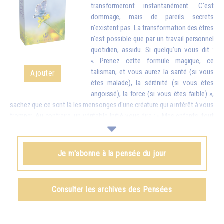
transformeront instantanément. C'est
dommage, mais de pareils secrets
n'existent pas. La transformation des êtres
n'est possible que par un travail personnel
quotidien, assidu. Si quelqu'un vous dit :
« Prenez cette formule magique, ce
talisman, et vous aurez la santé (si vous
Ajouter
êtes malade), la sérénité (si vous êtes
angoissé), la force (si vous êtes faible) »,
sachez que ce sont là les mensonges d'une créature qui a intérêt à vous
tromper. Au contraire, un véritable Initié vous dira : « Mes enfants, tout
est possible, mais seulement si vous faites des efforts. À ce moment-
là ce que vous aurez obtenu sera tellement stable que personne ne
pourra vous l’enlever. » Et vous devez savoir que tout ce que l'on
Je m'abonne à la pensée du jour
obtient par des procédés magiques – il est vrai qu'il en existe d'une
certaine efficacité – ne peut jamais être définitif. Peu de temps après,
on perd tout ce que l'on croyait posséder, car on ne l'a pas obtenu du
Consulter les archives des Pensées
dedans par des efforts personnels.
Omraam Mikhaël Aïvanhov