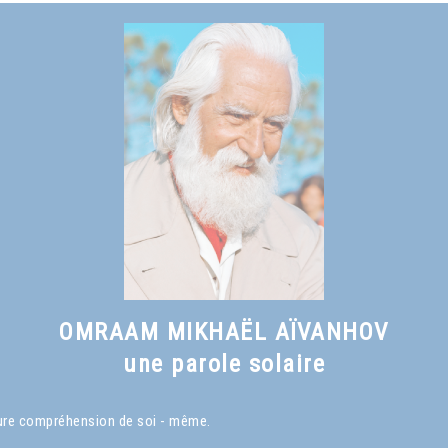
Voir le livre
Qu'est-ce qu'un Maître spirituel ?
, chapitre I
OMRAAM MIKHAËL AÏVANHOV
une parole solaire
eure compréhension de soi - même.