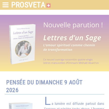
PROSVETA
PENSÉE DU DIMANCHE 9 AOÛT
2026
L
a lumière est diffusée partout dans