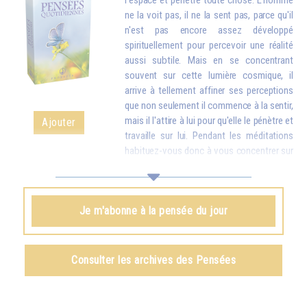
l'espace et pénètre toute chose. L'homme
ne la voit pas, il ne la sent pas, parce qu'il
n'est pas encore assez développé
spirituellement pour percevoir une réalité
aussi subtile. Mais en se concentrant
souvent sur cette lumière cosmique, il
arrive à tellement affiner ses perceptions
que non seulement il commence à la sentir,
mais il l'attire à lui pour qu'elle le pénètre et
Ajouter
travaille sur lui. Pendant les méditations
habituez-vous donc à vous concentrer sur
la lumière céleste, afin de l'attirer et de l'introduire en vous : elle
remplacera peu à peu toutes les particules usées, maladives de votre
corps par des particules nouvelles, plus pures. Et une fois que vous
Je m'abonne à la pensée du jour
aurez attiré la lumière en vous, vous devrez encore vous exercer à
envoyer cette lumière dans le monde entier pour aider tous les humains.
Omraam Mikhaël Aïvanhov
Consulter les archives des Pensées
Voir le livre
La lumière, esprit vivant
, chapitre IX