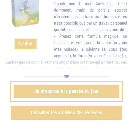
transformeront instantanément. C'est
dommage, mais de pareils secrets
n'existent pas. La transformation des êtres
n'est possible que par un travail personnel
quotidien, assidu. Si quelqu'un vous dit :
« Prenez cette formule magique, ce
talisman, et vous aurez la santé (si vous
Ajouter
êtes malade), la sérénité (si vous êtes
angoissé), la force (si vous êtes faible) »,
sachez que ce sont là les mensonges d'une créature qui a intérêt à vous
tromper. Au contraire, un véritable Initié vous dira : « Mes enfants, tout
est possible, mais seulement si vous faites des efforts. À ce moment-
là ce que vous aurez obtenu sera tellement stable que personne ne
pourra vous l’enlever. » Et vous devez savoir que tout ce que l'on
Je m'abonne à la pensée du jour
obtient par des procédés magiques – il est vrai qu'il en existe d'une
certaine efficacité – ne peut jamais être définitif. Peu de temps après,
on perd tout ce que l'on croyait posséder, car on ne l'a pas obtenu du
Consulter les archives des Pensées
dedans par des efforts personnels.
Omraam Mikhaël Aïvanhov