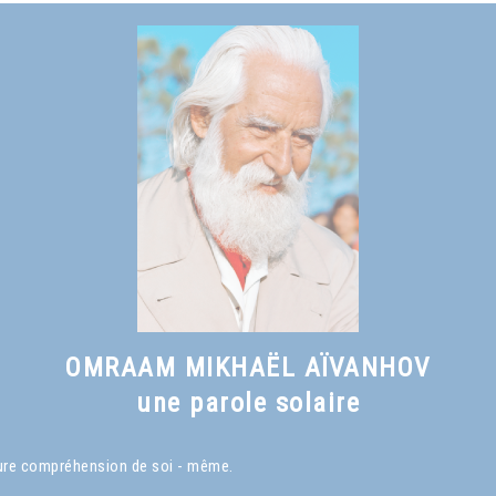
Voir le livre
Qu'est-ce qu'un Maître spirituel ?
, chapitre I
OMRAAM MIKHAËL AÏVANHOV
une parole solaire
eure compréhension de soi - même.