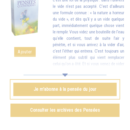
c'est une loi de la physique : dans l'univers
le vide n'est pas accepté. C'est d'ailleurs
une formule connue : « la nature a horreur
du vide », et dès qu'il y a un vide quelque
part, immédiatement quelque chose vient
le remplir. Vous videz une bouteille de l'eau
qu'elle contient, tout de suite l'air y
pénètre, et si vous arrivez à la vider d'air,
c'est l'éther qui entrera. C'est toujours un
Ajouter
élément plus subtil qui vient remplacer
celui qu'on a ôté. Et si vous venez de vider
votre réservoir en donnant votre amour et vos bons souhaits à toutes
les créatures, quelque chose d'en haut arrive tout de suite pour vous
remplir.
Je m'abonne à la pensée du jour
Omraam Mikhaël Aïvanhov
Voir le livre
Création artistique et création spirituelle
,
Consulter les archives des Pensées
chapitre VIII