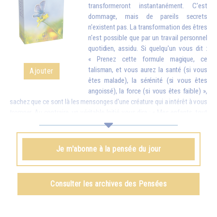
transformeront instantanément. C'est
dommage, mais de pareils secrets
n'existent pas. La transformation des êtres
n'est possible que par un travail personnel
quotidien, assidu. Si quelqu'un vous dit :
« Prenez cette formule magique, ce
talisman, et vous aurez la santé (si vous
Ajouter
êtes malade), la sérénité (si vous êtes
angoissé), la force (si vous êtes faible) »,
sachez que ce sont là les mensonges d'une créature qui a intérêt à vous
tromper. Au contraire, un véritable Initié vous dira : « Mes enfants, tout
est possible, mais seulement si vous faites des efforts. À ce moment-
là ce que vous aurez obtenu sera tellement stable que personne ne
pourra vous l’enlever. » Et vous devez savoir que tout ce que l'on
Je m'abonne à la pensée du jour
obtient par des procédés magiques – il est vrai qu'il en existe d'une
certaine efficacité – ne peut jamais être définitif. Peu de temps après,
on perd tout ce que l'on croyait posséder, car on ne l'a pas obtenu du
Consulter les archives des Pensées
dedans par des efforts personnels.
Omraam Mikhaël Aïvanhov