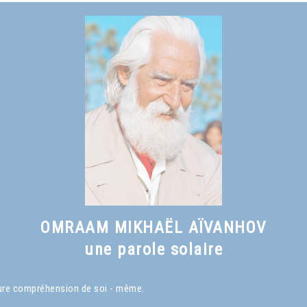
Voir le livre
Qu'est-ce qu'un Maître spirituel ?
, chapitre I
OMRAAM MIKHAËL AÏVANHOV
une parole solaire
eure compréhension de soi - même.