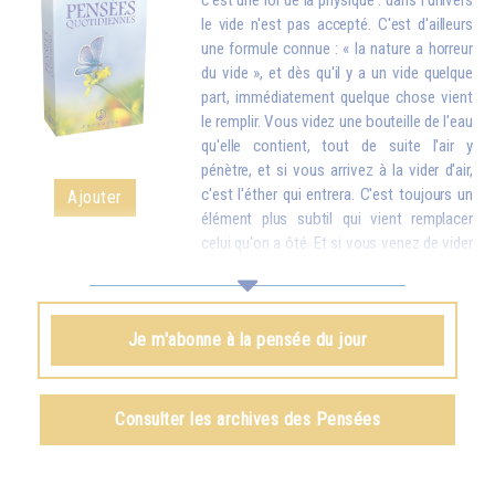
c'est une loi de la physique : dans l'univers
le vide n'est pas accepté. C'est d'ailleurs
une formule connue : « la nature a horreur
du vide », et dès qu'il y a un vide quelque
part, immédiatement quelque chose vient
le remplir. Vous videz une bouteille de l'eau
qu'elle contient, tout de suite l'air y
pénètre, et si vous arrivez à la vider d'air,
c'est l'éther qui entrera. C'est toujours un
Ajouter
élément plus subtil qui vient remplacer
celui qu'on a ôté. Et si vous venez de vider
votre réservoir en donnant votre amour et vos bons souhaits à toutes
les créatures, quelque chose d'en haut arrive tout de suite pour vous
remplir.
Je m'abonne à la pensée du jour
Omraam Mikhaël Aïvanhov
Voir le livre
Création artistique et création spirituelle
,
Consulter les archives des Pensées
chapitre VIII