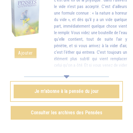
c'est une loi de la physique : dans l'univers
le vide n'est pas accepté. C'est d'ailleurs
une formule connue : « la nature a horreur
du vide », et dès qu'il y a un vide quelque
part, immédiatement quelque chose vient
le remplir. Vous videz une bouteille de l'eau
qu'elle contient, tout de suite l'air y
pénètre, et si vous arrivez à la vider d'air,
c'est l'éther qui entrera. C'est toujours un
Ajouter
élément plus subtil qui vient remplacer
celui qu'on a ôté. Et si vous venez de vider
votre réservoir en donnant votre amour et vos bons souhaits à toutes
les créatures, quelque chose d'en haut arrive tout de suite pour vous
remplir.
Je m'abonne à la pensée du jour
Omraam Mikhaël Aïvanhov
Voir le livre
Création artistique et création spirituelle
,
Consulter les archives des Pensées
chapitre VIII