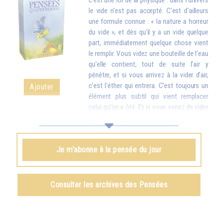
c'est une loi de la physique : dans l'univers
le vide n'est pas accepté. C'est d'ailleurs
une formule connue : « la nature a horreur
du vide », et dès qu'il y a un vide quelque
part, immédiatement quelque chose vient
le remplir. Vous videz une bouteille de l'eau
qu'elle contient, tout de suite l'air y
pénètre, et si vous arrivez à la vider d'air,
c'est l'éther qui entrera. C'est toujours un
Ajouter
élément plus subtil qui vient remplacer
celui qu'on a ôté. Et si vous venez de vider
votre réservoir en donnant votre amour et vos bons souhaits à toutes
les créatures, quelque chose d'en haut arrive tout de suite pour vous
remplir.
Je m'abonne à la pensée du jour
Omraam Mikhaël Aïvanhov
Voir le livre
Création artistique et création spirituelle
,
Consulter les archives des Pensées
chapitre VIII