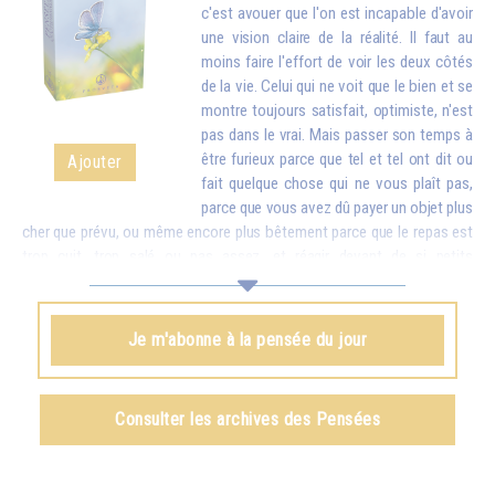
c'est avouer que l'on est incapable d'avoir
une vision claire de la réalité. Il faut au
moins faire l'effort de voir les deux côtés
de la vie. Celui qui ne voit que le bien et se
montre toujours satisfait, optimiste, n'est
pas dans le vrai. Mais passer son temps à
être furieux parce que tel et tel ont dit ou
Ajouter
fait quelque chose qui ne vous plaît pas,
parce que vous avez dû payer un objet plus
cher que prévu, ou même encore plus bêtement parce que le repas est
trop cuit, trop salé ou pas assez, et réagir devant de si petits
inconvénients comme si c'étaient des catastrophes, cela finit par vous
rendre stupide. Mettez donc en balance ces détails avec toutes les
richesses que vous apporte la vie. Quand vous vous apercevrez que,
Je m'abonne à la pensée du jour
pour de petites contrariétés, vous êtes prêt à oublier combien il y a de
choses belles et bonnes dans le monde et à troubler la vie de votre
famille et de tout votre entourage, vous aurez honte...
Consulter les archives des Pensées
Omraam Mikhaël Aïvanhov
Voir le livre
Le rire du sage
, chapitre I