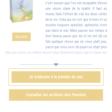
c'est avouer que l'on est incapable d'avoir
une vision claire de la réalité. Il faut au
moins faire l'effort de voir les deux côtés
de la vie. Celui qui ne voit que le bien et se
montre toujours satisfait, optimiste, n'est
pas dans le vrai. Mais passer son temps à
être furieux parce que tel et tel ont dit ou
Ajouter
fait quelque chose qui ne vous plaît pas,
parce que vous avez dû payer un objet plus
cher que prévu, ou même encore plus bêtement parce que le repas est
trop cuit, trop salé ou pas assez, et réagir devant de si petits
inconvénients comme si c'étaient des catastrophes, cela finit par vous
rendre stupide. Mettez donc en balance ces détails avec toutes les
richesses que vous apporte la vie. Quand vous vous apercevrez que,
Je m'abonne à la pensée du jour
pour de petites contrariétés, vous êtes prêt à oublier combien il y a de
choses belles et bonnes dans le monde et à troubler la vie de votre
famille et de tout votre entourage, vous aurez honte...
Consulter les archives des Pensées
Omraam Mikhaël Aïvanhov
Voir le livre
Le rire du sage
, chapitre I