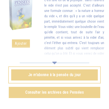
c'est une loi de la physique : dans l'univers
le vide n'est pas accepté. C'est d'ailleurs
une formule connue : « la nature a horreur
du vide », et dès qu'il y a un vide quelque
part, immédiatement quelque chose vient
le remplir. Vous videz une bouteille de l'eau
qu'elle contient, tout de suite l'air y
pénètre, et si vous arrivez à la vider d'air,
c'est l'éther qui entrera. C'est toujours un
Ajouter
élément plus subtil qui vient remplacer
celui qu'on a ôté. Et si vous venez de vider
votre réservoir en donnant votre amour et vos bons souhaits à toutes
les créatures, quelque chose d'en haut arrive tout de suite pour vous
remplir.
Je m'abonne à la pensée du jour
Omraam Mikhaël Aïvanhov
Voir le livre
Création artistique et création spirituelle
,
Consulter les archives des Pensées
chapitre VIII