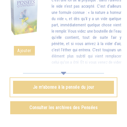
c'est une loi de la physique : dans l'univers
le vide n'est pas accepté. C'est d'ailleurs
une formule connue : « la nature a horreur
du vide », et dès qu'il y a un vide quelque
part, immédiatement quelque chose vient
le remplir. Vous videz une bouteille de l'eau
qu'elle contient, tout de suite l'air y
pénètre, et si vous arrivez à la vider d'air,
c'est l'éther qui entrera. C'est toujours un
Ajouter
élément plus subtil qui vient remplacer
celui qu'on a ôté. Et si vous venez de vider
votre réservoir en donnant votre amour et vos bons souhaits à toutes
les créatures, quelque chose d'en haut arrive tout de suite pour vous
remplir.
Je m'abonne à la pensée du jour
Omraam Mikhaël Aïvanhov
Voir le livre
Création artistique et création spirituelle
,
Consulter les archives des Pensées
chapitre VIII