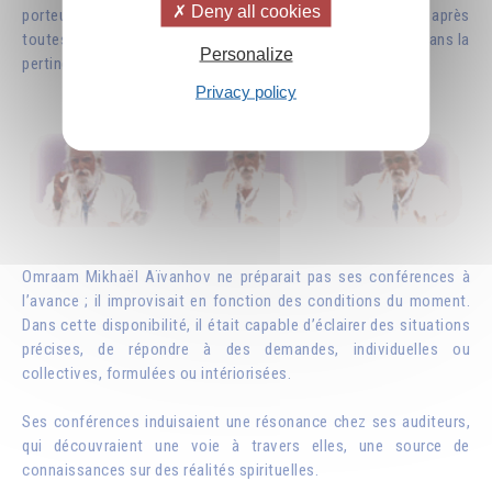
Deny all cookies
porteurs de ce message. Son originalité et son succès après
toutes ces années tient dans la clarté de son discours et dans la
Personalize
pertinence de son exposé pour les temps modernes.
Privacy policy
Omraam Mikhaël Aïvanhov ne préparait pas ses conférences à
l’avance ; il improvisait en fonction des conditions du moment.
Dans cette disponibilité, il était capable d’éclairer des situations
précises, de répondre à des demandes, individuelles ou
collectives, formulées ou intériorisées.
Ses conférences induisaient une résonance chez ses auditeurs,
qui découvraient une voie à travers elles, une source de
connaissances sur des réalités spirituelles.