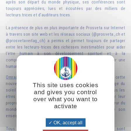
après son départ du monde physique, ses conférences sont
toujours appréciées, lues et écoutées par des milliers de
lecteurs.trices et d'auditeurs.trices.
La présence de plus en plus importante de Prosveta sur Internet
à travers son site web et les réseaux sociaux (@prosveta_ch et
@prosvetaverlag_ch) a permis et permet toujours de partager
entre les lecteurs-trices des richesses inestimables pour aider
l'être humain à son développement spirituel et à la
compréhension d'une nécessaire mutation intérieure pour une
humanité plus épanouie.
Omraam Mikhaël Aïvanhov
aimait qualifier l’émergence de cette
nouvelle conscience par le terme de « solaire », à l’image du
This site uses cookies
soleil qui distribue sa lumière, sa chaleur et sa vie à tous les
and gives you control
êtres quels qu’ils soient. Aider les humains à retrouver leur
over what you want to
propre dimension spirituelle tout en s’épanouissant au cœur du
activate
monde où ils se trouvent fut une ligne de force de son
enseignement.
OK, accept all
Tous les ouvrages que diffusent les Éditions Prosveta sont