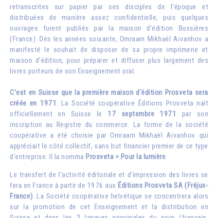
retranscrites sur papier par ses disciples de l'époque et
distribuées de manière assez confidentielle, puis quelques
ouvrages furent publiés par la maison d’édition Bussières
(France). Dès les années soixante, Omraam Mikhaël Aïvanhov a
manifesté le souhait de disposer de sa propre imprimerie et
maison d’édition, pour préparer et diffuser plus largement des
livres porteurs de son Enseignement oral.
C'est en Suisse que la première maison d'édition Prosveta sera
créée en 1971
. La Société coopérative Éditions Prosveta naît
officiellement en Suisse le
17 septembre 1971
par son
inscription au Registre du commerce. La forme de la société
coopérative a été choisie par Omraam Mikhaël Aïvanhov qui
appréciait le côté collectif, sans but financier premier de ce type
d'entreprise. Il la nomma
Prosveta = Pour la lumière
.
Le transfert de l’activité éditoriale et d'impression des livres se
fera en France à partir de 1976 aux
Éditions Prosveta SA (Fréjus-
France)
. La Société coopérative helvétique se concentrera alors
sur la promotion de cet Enseignement et la distribution en
Suisse et dans les 3 langues principales du pays (français,