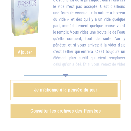
c'est une loi de la physique : dans l'univers
le vide n'est pas accepté. C'est d'ailleurs
une formule connue : « la nature a horreur
du vide », et dès qu'il y a un vide quelque
part, immédiatement quelque chose vient
le remplir. Vous videz une bouteille de l'eau
qu'elle contient, tout de suite l'air y
pénètre, et si vous arrivez à la vider d'air,
c'est l'éther qui entrera. C'est toujours un
Ajouter
élément plus subtil qui vient remplacer
celui qu'on a ôté. Et si vous venez de vider
votre réservoir en donnant votre amour et vos bons souhaits à toutes
les créatures, quelque chose d'en haut arrive tout de suite pour vous
remplir.
Je m'abonne à la pensée du jour
Omraam Mikhaël Aïvanhov
Voir le livre
Création artistique et création spirituelle
,
Consulter les archives des Pensées
chapitre VIII