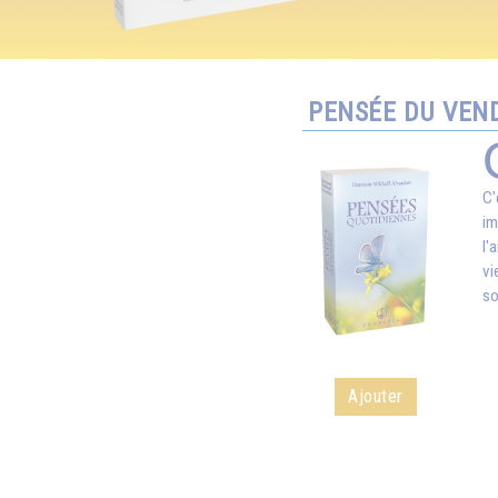
PENSÉE DU VEND
C'
im
l'
vi
so
Ajouter