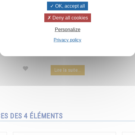
OK, accept all
Deny all cookies
Les rayons du soleil
Personalize
Privacy policy
Le pouvoir extraordinaire des rayons du soleil
par Omraam Mikhaël Aïvanhov - extrait d'une
conférence audio.
Lire la suite...
CES DES 4 ÉLÉMENTS