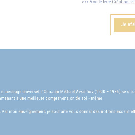
Voir le livre
Création art
Je m'a
Le message universel d’Omraam Mikhaël Aïvanhov (1900 – 1986) se situe 
amenant à une meilleure compréhension de soi - même.
« Par mon enseignement, je souhaite vous donner des notions essentielles s