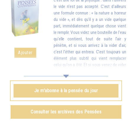
c'est une loi de la physique : dans l'univers
le vide n'est pas accepté. C'est d'ailleurs
une formule connue : « la nature a horreur
du vide », et dès qu'il y a un vide quelque
part, immédiatement quelque chose vient
le remplir. Vous videz une bouteille de l'eau
qu'elle contient, tout de suite l'air y
pénètre, et si vous arrivez à la vider d'air,
c'est l'éther qui entrera. C'est toujours un
Ajouter
élément plus subtil qui vient remplacer
celui qu'on a ôté. Et si vous venez de vider
votre réservoir en donnant votre amour et vos bons souhaits à toutes
les créatures, quelque chose d'en haut arrive tout de suite pour vous
remplir.
Je m'abonne à la pensée du jour
Omraam Mikhaël Aïvanhov
Voir le livre
Création artistique et création spirituelle
,
Consulter les archives des Pensées
chapitre VIII